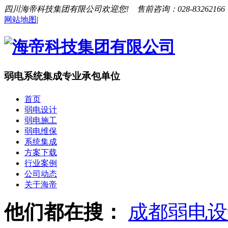
四川海帝科技集团有限公司欢迎您!
售前咨询：028-83262166 
网站地图
|
弱电系统集成专业承包单位
定制开发、设计、施工和维保一站式服务
首页
弱电设计
弱电施工
24小时服务热线
弱电维保
系统集成
028-83262166 13281888872
方案下载
行业案例
公司动态
关于海帝
他们都在搜：
成都弱电设