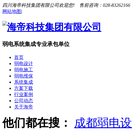
四川海帝科技集团有限公司欢迎您!
售前咨询：028-83262166 
网站地图
|
弱电系统集成专业承包单位
定制开发、设计、施工和维保一站式服务
首页
弱电设计
弱电施工
24小时服务热线
弱电维保
系统集成
028-83262166 13281888872
方案下载
行业案例
公司动态
关于海帝
他们都在搜：
成都弱电设