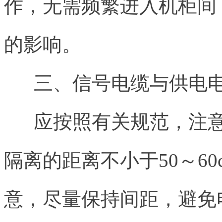
作，无需频繁进入机柜间
的影响。
三、信号电缆与供电电
应按照有关规范，注意
隔离的距离不小于50～6
意，尽量保持间距，避免