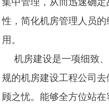
集中管理，从而迅速确定
性，简化机房管理人员的
用。
机房建设是一项细致、
规的机房建设工程公司去
顾之忧。能够全方位站在