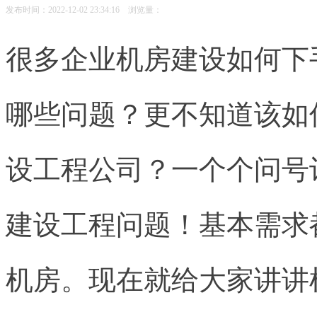
发布时间：2022-12-02 23:34:16 浏览量：
很多企业机房建设如何下
哪些问题？更不知道该如
设工程公司？一个个问号
建设工程问题！基本需求
机房。现在就给大家讲讲