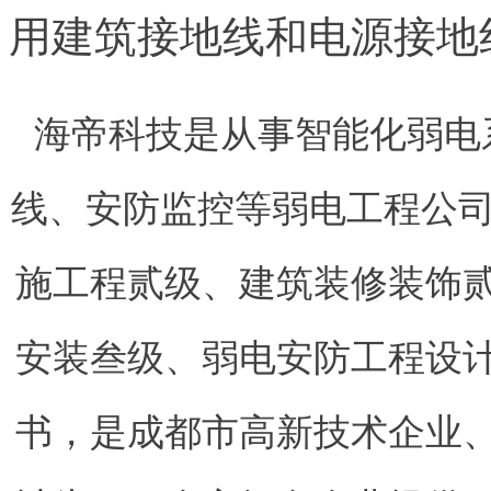
用建筑接地线和电源接地
海帝科技是从事智能化弱电
线、安防监控等弱电工程公司
施工程贰级
、
建筑装修装饰
安装叁级
、
弱电安防工程
设
书，是成都市高新技术企业