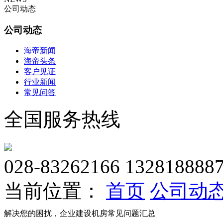
公司动态
公司动态
海帝新闻
海帝头条
客户见证
行业新闻
常见问答
全国服务热线
028-83262166 132818888
当前位置：
首页
公司动
解决您的困扰，企业建设机房常见问题汇总