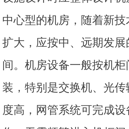
中心型的机房，随着新技
扩大，应按中、远期发展
间。机房设备一般按机柜
装，特别是交换机、光传
度高，网管系统可完成设